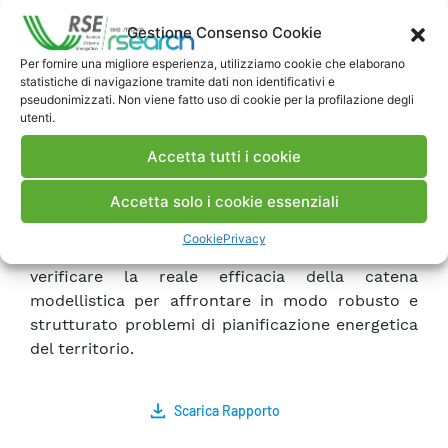
dell’analisi multienergetica, e iii) l’inclusione dello
Gestione Consenso Cookie
strumento di analisi MCA-CBA all’interno della
catena modellistica.
Per fornire una migliore esperienza, utilizziamo cookie che elaborano
statistiche di navigazione tramite dati non identificativi e
Inoltre, ci si è focalizzati sull’implementazione
pseudonimizzati. Non viene fatto uso di cookie per la profilazione degli
del caso di studio relativo alla pianificazione
utenti.
energetica del Sulcis Iglesiente. I risultati
Accetta tutti i cookie
ottenuti, inclusi in una Geostoria accessibile dal
Geoportale Energia e Territorio, oltre a fornire
Accetta solo i cookie essenziali
una panoramica sulle alternative di sviluppo del
sistema energetico più sostenibili per lo specifico
Cookie
Privacy
caso di studio analizzato, hanno permesso di
verificare la reale efficacia della catena
modellistica per affrontare in modo robusto e
strutturato problemi di pianificazione energetica
del territorio.
Scarica Rapporto