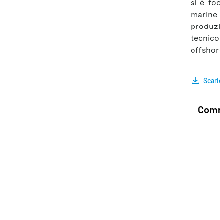
si è fo
marine i
produz
tecnic
offshore
Scari
Comm