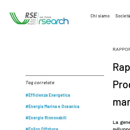
Chi siamo
Società
RAPPOR
Rap
Prog
Tag correlate
#Efficienza Energetica
mar
#Energia Marina e Oceanica
#Energie Rinnovabili
La gene
#Eolico Offshore
svilupp