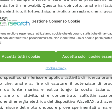
a da fonti rinnovabili. Questa ha coinvolto, anche in Italia
idroelettrico, il fotovoltaico e l’eolico terrestre, che si av
gie già mature e largamente diffuse. Tuttavia, in uno sc
Gestione Consenso Cookie
ungo termine
escluso anche il ricorso alle fonti marine ed ocean
e una migliore esperienza, utilizziamo cookie che elaborano statistiche di naviga
te interesse è, infatti, rivolto, anche in ambito nazion
ti non identificativi e pseudonimizzati. Non viene fatto uso di cookie per la profil
o tecnologico in un settore – quello della conversione d
i.
o ondoso che deve ancora affrontare sfide e oppo
nti. Fra queste rientrano sicuramente la realizzazione 
Accetta tutti i cookie
Accetta solo i cookie essen
zione di dispositivi di costo contenuto, la specializza
tivi alle caratteristiche della risorsa nei siti del Medit
Cookie
Privacy
zzo di infrastrutture costiere per la loro installazione.
 specifico si riferisce e applica l’attività di ricerca pro
o che, anche al fine di valutare il potenziale di produ
va da fonte marina e eolica lungo la costa italiana,
 anno di attività, si è concentrato sull’ottimizzazio
one di energia elettrica del dispositivo WaveSAX, attrave
i, misure del moto ondoso e prove sperimentali a mare. 