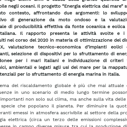
ile negli oceani. Il progetto “Energia elettrica dal mare” s
sto contesto, affrontando due argomenti: lo svilup
itivo di generazione da moto ondoso e la valutaz
ale di producibilità effettiva da fonte oceanica e eolica
taliana. Il rapporto presenta le attività svolte e i r
iti nel corso del 2020 in materia di ottimizzazione del di
X, valutazione tecnico-economica d’impianti eolici 
ianti, selezione di dispositivi per lo sfruttamento di ener
onee per i mari italiani e individuazione di criteri 
ci, ambientali e legati agli usi del mare per la mappat
enziali per lo sfruttamento di energia marina in Italia.
lema del riscaldamento globale è più che mai attuale 
uenze in uno scenario di medio lungo termine posso
 importanti non solo sul clima, ma anche sulla vita dell
 specie che popolano il pianeta. Per diminuire la quot
eranti emessi in atmosfera ascrivibile al settore della p
gia elettrica (circa un terzo delle emissioni complessi
esse in campo diverse misure tra cui la produzione di