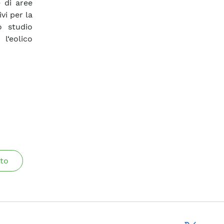
e di aree
vi per la
 studio
l‘eolico
to