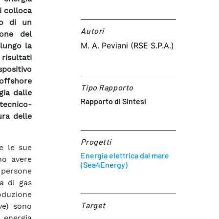
i colloca
po di un
Autori​
ione del
M. A. Peviani (RSE S.P.A.)
 lungo la
isultati
spositivo
offshore
Tipo Rapporto
gia dalle
Rapporto di Sintesi
tecnico-
ura delle
Progetti
e le sue
Energia elettrica dal mare
no avere
(Sea4Energy)
e persone
a di gas
roduzione
Target​
ve) sono
 energia