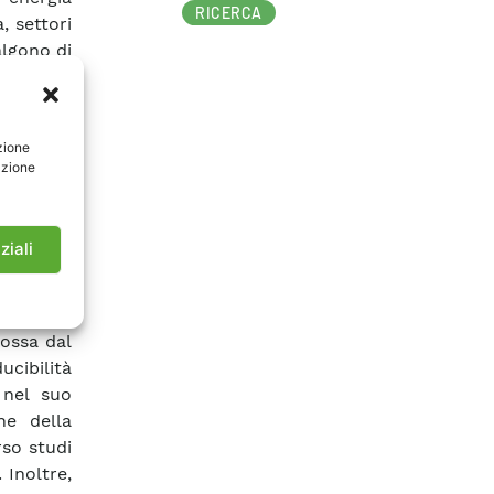
RICERCA
, settori
valgono di
enario di
iche. Un
zione
ale, allo
azione
i energia
rtunità
e messa a
ziali
zione dei
erraneo e
 A questo
mossa dal
cibilità
 nel suo
ne della
rso studi
Inoltre,