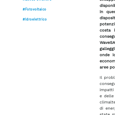
disponib
#Fotovoltaico
in que
dispos
#Idroelettrico
potenzi
costa i
consegu
WaveSA
gallegg
onde id
economi
aree pot
Il prob
conseg
impatti
e delle
climalt
di ener
state m