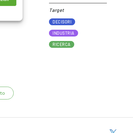
Target​
DECISORI
INDUSTRIA
RICERCA
to