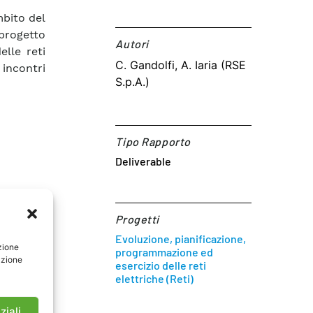
mbito del
 progetto
Autori​
elle reti
C. Gandolfi, A. Iaria (RSE
 incontri
S.p.A.)
Tipo Rapporto
Deliverable
Progetti
Evoluzione, pianificazione,
zione
programmazione ed
azione
esercizio delle reti
elettriche (Reti)
ziali