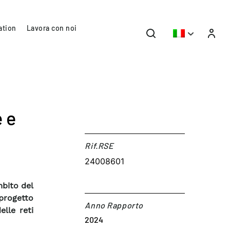
ation
Lavora con noi
e e
Rif.RSE​
24008601
mbito del
 progetto
Anno Rapporto
elle reti
2024