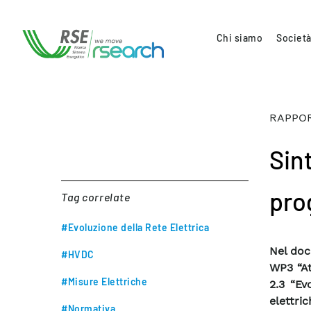
Chi siamo
Società
RAPPOR
Sint
pro
Tag correlate
#Evoluzione della Rete Elettrica
Nel doc
#HVDC
WP3 “At
#Misure Elettriche
2.3 “Ev
elettric
#Normativa