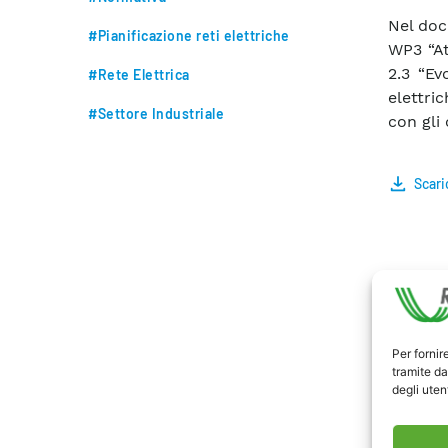
Nel doc
#Pianificazione reti elettriche
WP3 “At
2.3 “Ev
#Rete Elettrica
elettri
#Settore Industriale
con gli 
Scari
Per fornir
tramite da
degli utent