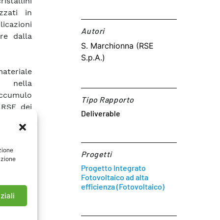
istallini
zzati in
licazioni
Autori​
ire dalla
S. Marchionna (RSE
S.p.A.)
materiale
e nella
accumulo
Tipo Rapporto
 RSE dei
Deliverable
inari per
materiali
dio.
zione
Progetti
azione
Progetto Integrato
Fotovoltaico ad alta
efficienza (Fotovoltaico)
ziali