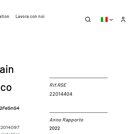
ation
Lavora con noi
rain
ico
Rif.RSE​
22014404
u2FeSnS4
Anno Rapporto
 22014097
2022