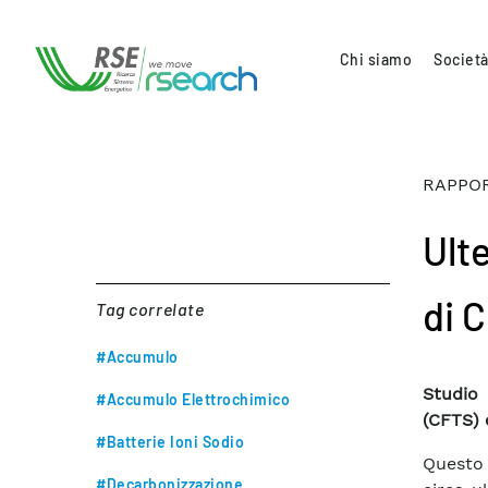
Chi siamo
Società
RAPPOR
Ult
di 
Tag correlate
#Accumulo
Studio 
#Accumulo Elettrochimico
(CFTS) 
#Batterie Ioni Sodio
Questo 
#Decarbonizzazione