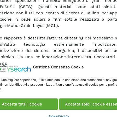
lteriori applicazioni in ambito energetico di grani monocr
FeSnS4 (CFTS). Questi materiali sono stati sinteti
azione con il TalTech, centro di ricerca di Tallinn, per app
taiche in celle solari a film sottile realizzati a part
gia Mono-Grain Layer (MGL).
o rapporto è descritta l’attività di testing del medesimo 
n’altra tecnologia estremamente important
nizzazione del sistema energetico, i dispositivi per 
chimico. Da una collaborazione interna tra ricercatori
i RdS 1.01 e 1.02 sono stati effettuati degli studi prelim
Gestione Consenso Cookie
dere le reali potenzialità di questi monocristalli come 
in dispositivi di accumulo elettrochimico a base di ioni so
e una migliore esperienza, utilizziamo cookie che elaborano statistiche di naviga
ti non identificativi e pseudonimizzati. Non viene fatto uso di cookie per la profil
i.
ca Rapporto
Accetta tutti i cookie
Accetta solo i cookie essen
Cookie
Privacy