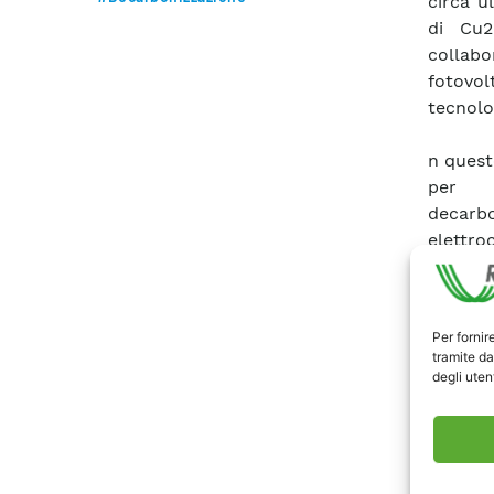
circa u
di Cu2
collabor
fotovol
tecnolo
n quest
per u
decarbo
elettro
progett
compren
anodici 
Per fornir
tramite da
degli utent
Scari