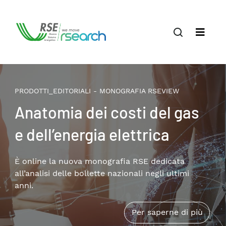
OTTI_EDITORIALI - MONOGRAFIA RSEVIEW
PROD
atomia dei costi del gas
Il 
ell’energia elettrica
tr
pat
line la nuova monografia RSE dedicata
nalisi delle bollette nazionali negli ultimi
co
Disp
Per saperne di più
appro