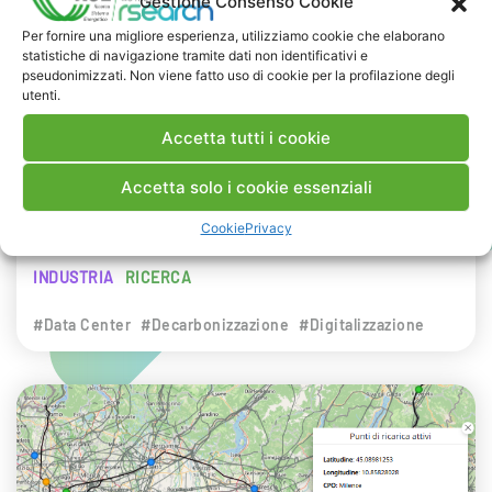
Gestione Consenso Cookie
NEWS
Per fornire una migliore esperienza, utilizziamo cookie che elaborano
statistiche di navigazione tramite dati non identificativi e
29 LUGLIO 2026
pseudonimizzati. Non viene fatto uso di cookie per la profilazione degli
Presentazione del Rapporto Innov-E
utenti.
2026
Accetta tutti i cookie
RSE è intervenuta sul tema dell’innovazione
Accetta solo i cookie essenziali
energetica nell’ambito del convegno targato I-
Cookie
Privacy
Com.
INDUSTRIA
RICERCA
#Data Center
#Decarbonizzazione
#Digitalizzazione