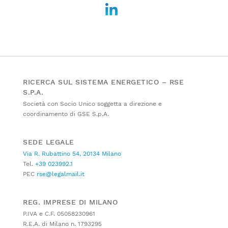
RICERCA SUL SISTEMA ENERGETICO – RSE
S.P.A.
Società con Socio Unico soggetta a direzione e
coordinamento di GSE S.p.A.
SEDE LEGALE
Via R. Rubattino 54, 20134 Milano
Tel.
+39 023992.1
PEC
rse@legalmail.it
REG. IMPRESE DI MILANO
P.IVA e C.F. 05058230961
R.E.A. di Milano n. 1793295