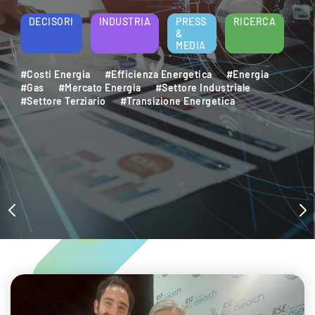
energ
ISORI
INDUSTRIA
PRESS
RICERCA
&
MEDIA
i Energia
#Efficienza Energetica
#Energia
DEC
#Mercato Energia
#Settore Industriale
ore Terziario
#Transizione Energetica
#Deca
#Sett
#Sost
#Tran