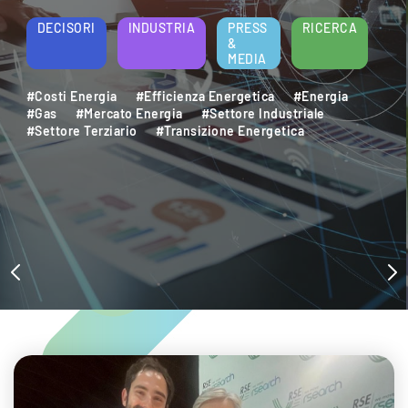
energetica e della sostenibilità aziendale.
Per saperne di più
DECISORI
INDUSTRIA
PRESS
RICERCA
&
MEDIA
#Decarbonizzazione
#Efficienza Energetica
#Settore Industriale
#Settore Terziario
#Sostenibilità Ambientale
#Sviluppo Sostenibile
#Transizione Energetica