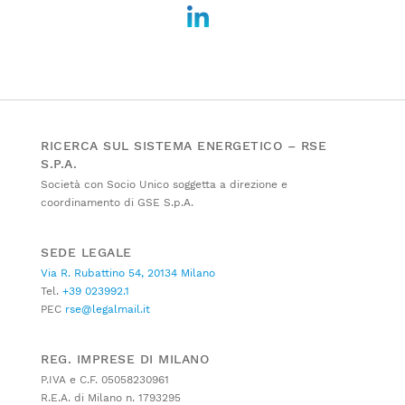
RICERCA SUL SISTEMA ENERGETICO – RSE
S.P.A.
Società con Socio Unico soggetta a direzione e
coordinamento di GSE S.p.A.
SEDE LEGALE
Via R. Rubattino 54, 20134 Milano
Tel.
+39 023992.1
PEC
rse@legalmail.it
REG. IMPRESE DI MILANO
P.IVA e C.F. 05058230961
R.E.A. di Milano n. 1793295