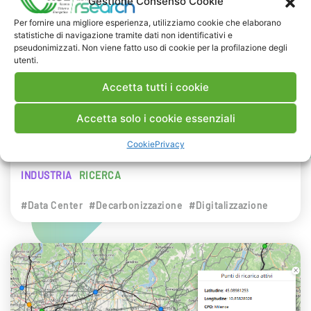
Gestione Consenso Cookie
NEWS
Per fornire una migliore esperienza, utilizziamo cookie che elaborano
statistiche di navigazione tramite dati non identificativi e
29 LUGLIO 2026
pseudonimizzati. Non viene fatto uso di cookie per la profilazione degli
Presentazione del Rapporto Innov-E
utenti.
2026
Accetta tutti i cookie
RSE è intervenuta sul tema dell’innovazione
Accetta solo i cookie essenziali
energetica nell’ambito del convegno targato I-
Cookie
Privacy
Com.
INDUSTRIA
RICERCA
#Data Center
#Decarbonizzazione
#Digitalizzazione