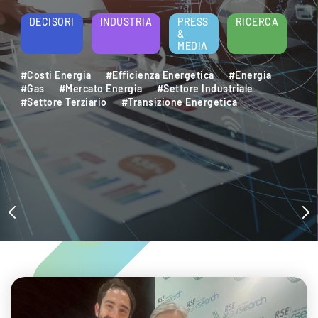
DECISORI
INDUSTRIA
PRESS
RICERCA
&
MEDIA
#Costi Energia
#Efficienza Energetica
#Energia
#Gas
#Mercato Energia
#Settore Industriale
#Settore Terziario
#Transizione Energetica