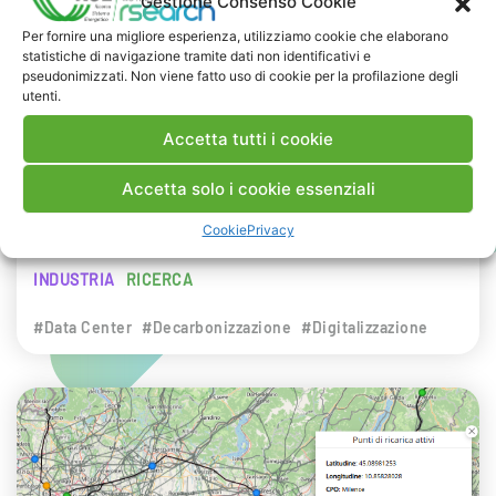
Gestione Consenso Cookie
NEWS
Per fornire una migliore esperienza, utilizziamo cookie che elaborano
statistiche di navigazione tramite dati non identificativi e
29 LUGLIO 2026
pseudonimizzati. Non viene fatto uso di cookie per la profilazione degli
Presentazione del Rapporto Innov-E
utenti.
2026
Accetta tutti i cookie
RSE è intervenuta sul tema dell’innovazione
Accetta solo i cookie essenziali
energetica nell’ambito del convegno targato I-
Cookie
Privacy
Com.
INDUSTRIA
RICERCA
#Data Center
#Decarbonizzazione
#Digitalizzazione