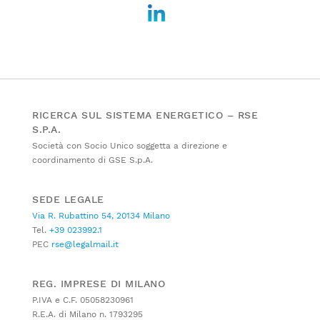
RICERCA SUL SISTEMA ENERGETICO – RSE
S.P.A.
Società con Socio Unico soggetta a direzione e
coordinamento di GSE S.p.A.
SEDE LEGALE
Via R. Rubattino 54, 20134 Milano
Tel.
+39 023992.1
PEC
rse@legalmail.it
REG. IMPRESE DI MILANO
P.IVA e C.F. 05058230961
R.E.A. di Milano n. 1793295