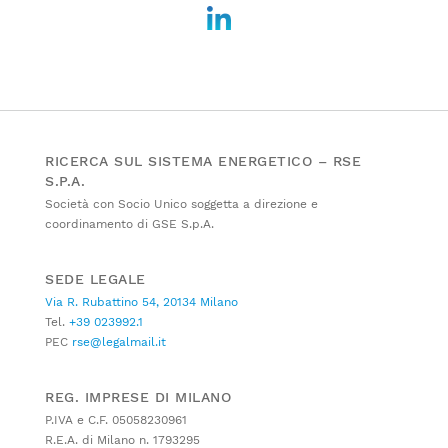
RICERCA SUL SISTEMA ENERGETICO – RSE
S.P.A.
Società con Socio Unico soggetta a direzione e
coordinamento di GSE S.p.A.
SEDE LEGALE
Via R. Rubattino 54, 20134 Milano
Tel.
+39 023992.1
PEC
rse@legalmail.it
REG. IMPRESE DI MILANO
P.IVA e C.F. 05058230961
R.E.A. di Milano n. 1793295