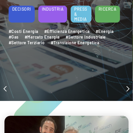
energetica e della sostenibilità aziendale.
Per saperne di più
DECISORI
INDUSTRIA
PRESS
RICERCA
&
MEDIA
#Decarbonizzazione
#Efficienza Energetica
#Settore Industriale
#Settore Terziario
#Sostenibilità Ambientale
#Sviluppo Sostenibile
#Transizione Energetica