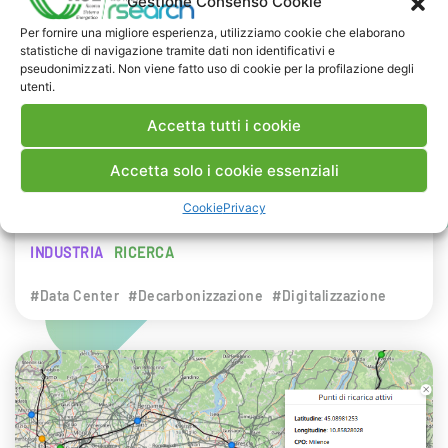
Gestione Consenso Cookie
NEWS
Per fornire una migliore esperienza, utilizziamo cookie che elaborano
statistiche di navigazione tramite dati non identificativi e
29 LUGLIO 2026
pseudonimizzati. Non viene fatto uso di cookie per la profilazione degli
Presentazione del Rapporto Innov-E
utenti.
2026
Accetta tutti i cookie
RSE è intervenuta sul tema dell’innovazione
Accetta solo i cookie essenziali
energetica nell’ambito del convegno targato I-
Cookie
Privacy
Com.
INDUSTRIA
RICERCA
#Data Center
#Decarbonizzazione
#Digitalizzazione