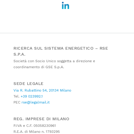
RICERCA SUL SISTEMA ENERGETICO – RSE
S.P.A.
Società con Socio Unico soggetta a direzione e
coordinamento di GSE S.p.A.
SEDE LEGALE
Via R. Rubattino 54, 20134 Milano
Tel.
+39 023992.1
PEC
rse@legalmail.it
REG. IMPRESE DI MILANO
P.IVA e C.F. 05058230961
R.E.A. di Milano n. 1793295