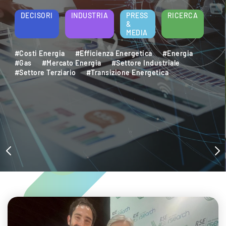
energetica e della sostenibilità aziendale.
Per saperne di più
DECISORI
INDUSTRIA
PRESS
RICERCA
&
MEDIA
#Decarbonizzazione
#Efficienza Energetica
#Settore Industriale
#Settore Terziario
#Sostenibilità Ambientale
#Sviluppo Sostenibile
#Transizione Energetica