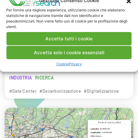
Gestione Consenso Cookie
NEWS
Per fornire una migliore esperienza, utilizziamo cookie che elaborano
statistiche di navigazione tramite dati non identificativi e
29 LUGLIO 2026
pseudonimizzati. Non viene fatto uso di cookie per la profilazione degli
Presentazione del Rapporto Innov-E
utenti.
2026
Accetta tutti i cookie
RSE è intervenuta sul tema dell’innovazione
Accetta solo i cookie essenziali
energetica nell’ambito del convegno targato I-
Cookie
Privacy
Com.
INDUSTRIA
RICERCA
#Data Center
#Decarbonizzazione
#Digitalizzazione