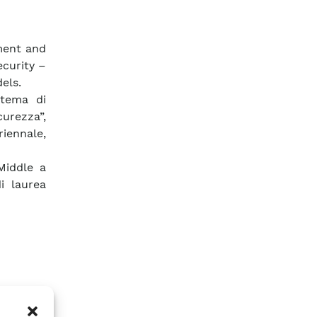
ment and
curity –
els.
stema di
urezza”,
iennale,
Middle a
i laurea