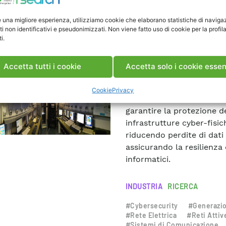
e una migliore esperienza, utilizziamo cookie che elaborano statistiche di naviga
ti non identificativi e pseudonimizzati. Non viene fatto uso di cookie per la profil
i.
Laboratorio Cyber 
ORATORI
RETE E
PONENTI ELETTRICI
Accetta tutti i cookie
Accetta solo i cookie essen
Il laboratorio si occupa d
infrastrutture digitali ch
Cookie
Privacy
energetiche e del testing 
garantire la protezione de
infrastrutture cyber-fisi
riducendo perdite di dati
assicurando la resilienza 
informatici.
INDUSTRIA
RICERCA
#Cybersecurity
#Generazio
#Rete Elettrica
#Reti Attiv
#Sistemi di Comunicazione