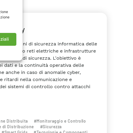
zione
azione
Security
ziali
i valutazioni di sicurezza informatica delle
e governano reti elettriche e infrastrutture
di misure di sicurezza. L'obiettivo è
i dati e la continuità operativa delle
che anche in caso di anomalie cyber,
 e ritardi nella comunicazione e
dei sistemi di controllo contro attacchi
ne Distribuita
#Monitoraggio e Controllo
e di Distribuzione
#Sicurezza
#Smart Grids
#Tecnologie e Componenti