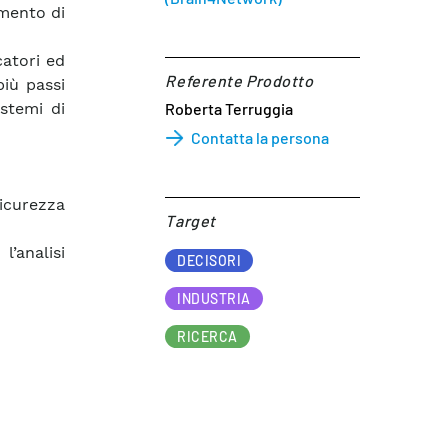
amento di
catori ed
Referente Prodotto​
più passi
Roberta Terruggia
stemi di
Contatta la persona
sicurezza
Target​
l’analisi
DECISORI
INDUSTRIA
RICERCA