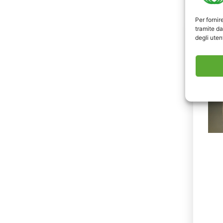
Per fornir
tramite da
degli utent
LAB
COM