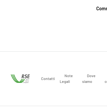
Comm
Note
Dove
Contatti
Legali
siamo
c