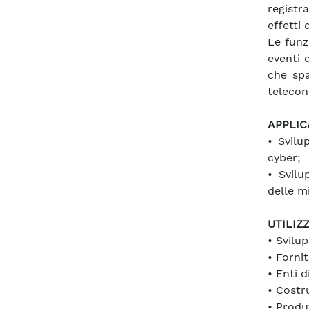
registra
effetti 
Le funz
eventi 
che spa
telecon
APPLIC
• Svilu
cyber;
• Svilu
delle mi
UTILIZ
• Svilu
• Fornit
• Enti 
• Costru
• Produt