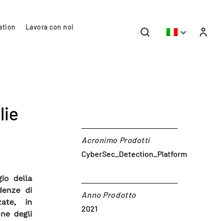
ation
Lavora con noi
lie
Acronimo Prodotti
CyberSec_Detection_Platform
io della
denze di
Anno Prodotto
zate, in
2021
ne degli