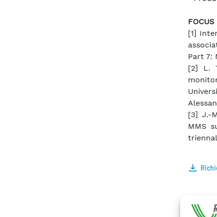
FOCUS
[1] Int
associa
Part 7:
[2] L. 
monitor
Univer
Alessan
[3] J.-
MMS su 
triennal
Richi
Info co