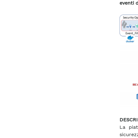
eventi d
DESCRI
La piat
sicure