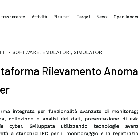
 trasparente
Attività
Risultati
Target
News
Open Innov
TI - SOFTWARE, EMULATORI, SIMULATORI
ttaforma Rilevamento Anoma
er
orma integrata per funzionalità avanzate di monitoragg
za, collezione e analisi dei dati, presentazione di evi
ie cyber. Sviluppata utilizzando tecnologie avan
ità a standard IEC per il monitoraggio e la registrazio