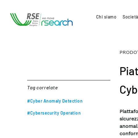
Chi siamo
Società
PRODOT
Pia
Cyb
Tag correlate
#Cyber Anomaly Detection
Piattaf
#Cybersecurity Operation
sicurez
anomal
conform