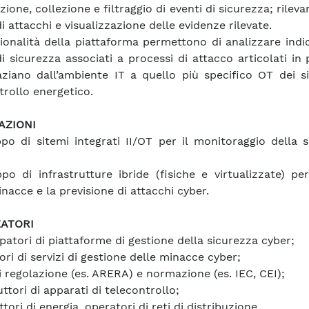
zione, collezione e filtraggio di eventi di sicurezza; rilev
di attacchi e visualizzazione delle evidenze rilevate.
ionalità della piattaforma permettono di analizzare indi
di sicurezza associati a processi di attacco articolati in 
ziano dall’ambiente IT a quello più specifico OT dei si
trollo energetico.
AZIONI
ppo di sitemi integrati II/OT per il monitoraggio della 
ppo di infrastrutture ibride (fisiche e virtualizzate) per 
nacce e la previsione di attacchi cyber.
ZATORI
ppatori di piattaforme di gestione della sicurezza cyber;
ori di servizi di gestione delle minacce cyber;
di regolazione (es. ARERA) e normazione (es. IEC, CEI);
ttori di apparati di telecontrollo;
tori di energia, operatori di reti di distribuzione.