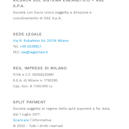
S.P.A.
Società con Socio Unico soggetta a direzione e
coordinamento di GSE S.p.A.
SEDE LEGALE
Via R. Rubattino 54, 20134 Milano
Tel.
+39 023992.1
PEC
rse@legalmail.it
REG. IMPRESE DI MILANO
P.IVA e C.F. 05058230961
R.E.A. di Milano n. 1793295
Cap. Soc. € 1.100.000 i.v.
SPLIT PAYMENT
Società soggetta al regime dello split payment a far data
dal 1 luglio 2017.
Scaricare
l’informativa
© 2020 - Tutti i diritti riservati