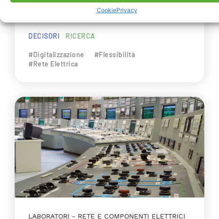
europeo quadriennale finanziato dal
Cookie
Privacy
programma Horizon 2020.
DECISORI
RICERCA
#Digitalizzazione
#Flessibilità
#Rete Elettrica
LABORATORI
RETE E COMPONENTI ELETTRICI