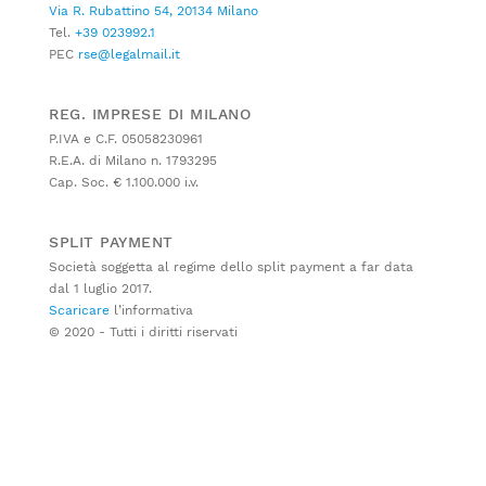
Via R. Rubattino 54, 20134 Milano
Tel.
+39 023992.1
PEC
rse@legalmail.it
REG. IMPRESE DI MILANO
P.IVA e C.F. 05058230961
R.E.A. di Milano n. 1793295
Cap. Soc. € 1.100.000 i.v.
SPLIT PAYMENT
Società soggetta al regime dello split payment a far data
dal 1 luglio 2017.
Scaricare
l’informativa
© 2020 - Tutti i diritti riservati