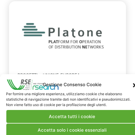
PROGETTI
UNIONE EUROPEA
Gestione Consenso Cookie
2019
Per fornire una migliore esperienza, utilizziamo cookie che elaborano
PLATform for Operation of
statistiche di navigazione tramite dati non identificativi e pseudonimizzati.
Non viene fatto uso di cookie per la profilazione degli utenti.
distribution NEtworks
Accetta tutti i cookie
PLATONE PLATform for Operation of
Accetta solo i cookie essenziali
Distribution Networks – è un progetto